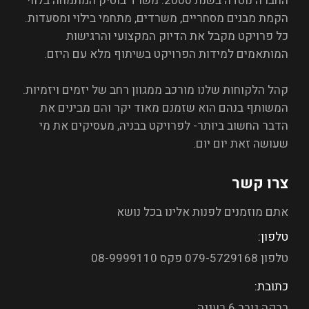
החברה נוסדה בשנת 2000. משרד בוטיק המתמחה בלווי
הקמת מבנים מסחריים, משרדים, מתחמי בילוי ומסעדות.
כל פרויקט מקבל את הדיוק המקצועי והרגישות
המותאמים למידות הפרויקט בשיתוף מלא עם היזם.
קהל הלקוחות שלנו מורכב ממגוון רחב של יזמים ויזמיות.
המשותף בנהם הוא שזמנם מאוד יקר והם מבינים את
הדבר החשוב ביותר- לפרויקט בבניה, מעסיקים את מי
שעושה זאת יום יום.
צרו קשר
אתם מוזמנים לפנות אלינו בכל נושא
טלפון:
טלפון 079-5729168 פקס 08-9999110
כתובת:
רבקה גובר 6 רעננה