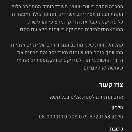
החברה נוסדה בשנת 2000. משרד בוטיק המתמחה בלווי
הקמת מבנים מסחריים, משרדים, מתחמי בילוי ומסעדות.
כל פרויקט מקבל את הדיוק המקצועי והרגישות
המותאמים למידות הפרויקט בשיתוף מלא עם היזם.
קהל הלקוחות שלנו מורכב ממגוון רחב של יזמים ויזמיות.
המשותף בנהם הוא שזמנם מאוד יקר והם מבינים את
הדבר החשוב ביותר- לפרויקט בבניה, מעסיקים את מי
שעושה זאת יום יום.
צרו קשר
אתם מוזמנים לפנות אלינו בכל נושא
טלפון:
טלפון 079-5729168 פקס 08-9999110
כתובת: