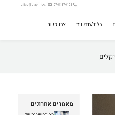
office@b-apm.co.il
0768-176101
ם
בלוג/חדשות
צרו קשר
יקלים
מאמרים אחרונים
מה החשיבות של