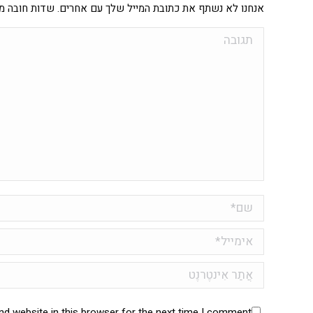
אנחנו לא נשתף את כתובת המייל שלך עם אחרים. שדות חובה מ
תגובה
שם *
אימייל *
אֲתַר אִינטֶרנֶט
d website in this browser for the next time I comment.