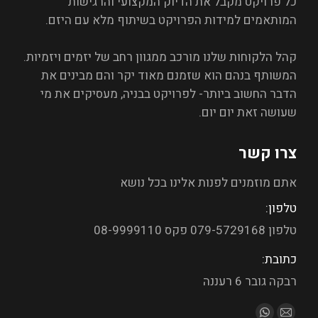
כל פרויקט מקבל את הדיוק המקצועי והרגישות
המותאמים למידות הפרויקט בשיתוף מלא עם היזם.
קהל הלקוחות שלנו מורכב ממגוון רחב של יזמים ויזמיות.
המשותף בנהם הוא שזמנם מאוד יקר והם מבינים את
הדבר החשוב ביותר- לפרויקט בבניה, מעסיקים את מי
שעושה זאת יום יום.
צרו קשר
אתם מוזמנים לפנות אלינו בכל נושא
טלפון:
טלפון 079-5729168 פקס 08-9999110
כתובת:
רבקה גובר 6 רעננה
מצא אותנו ב: